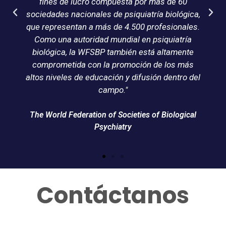
 60
La asociación da la bienvenida a miembros de
lógica,
todas las disciplinas enfocadas en pacientes
nales.
afectados por trastornos neuropsiquiátricos."
tría
mente
International Neuropsychiatric Association
 más
tro del
ogical
Contáctanos